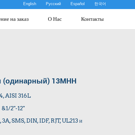
English
Русский
Español
한국어
ние на заказ
О Нас
Контакты
п (одинарный) 13MHH
4, AISI 316L
 &1/2"-12"
3A, SMS, DIN, IDF, RJT, UL213 и