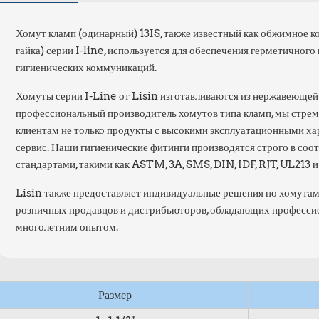
Хомут кламп (одинарный) 13IS, также известный как обжимное к
гайка) серии I-line, используется для обеспечения герметичного
гигиенических коммуникаций.
Хомуты серии I-Line от Lisin изготавливаются из нержавеющей 
профессиональный производитель хомутов типа кламп, мы стре
клиентам не только продукты с высокими эксплуатационными ха
сервис. Наши гигиенические фитинги производятся строго в со
стандартами, такими как ASTM, 3A, SMS, DIN, IDF, RJT, UL213 и
Lisin также предоставляет индивидуальные решения по хомута
розничных продавцов и дистрибьюторов, обладающих професси
многолетним опытом.
Размер