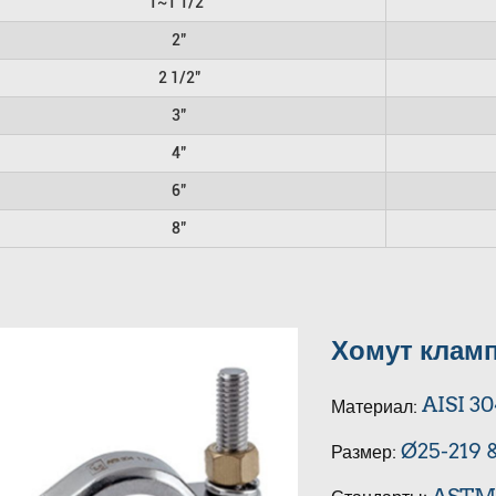
1~1 1/2"
2"
2 1/2"
3"
4"
6"
8"
Хомут кламп
AISI 3
Материал:
Ø25-219 &
Размер: