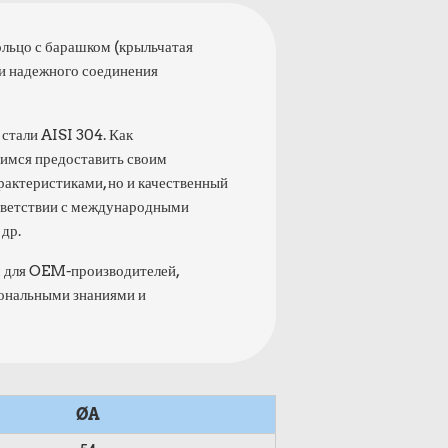
ольцо с барашком (крыльчатая
 и надежного соединения
стали AISI 304. Как
мимся предоставить своим
рактеристиками, но и качественный
ответствии с международными
 др.
м для OEM-производителей,
ональными знаниями и
ØA