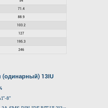
54
71.4
88.9
103.2
127
195.3
246
 (одинарный) 13IU
04
1"-8"