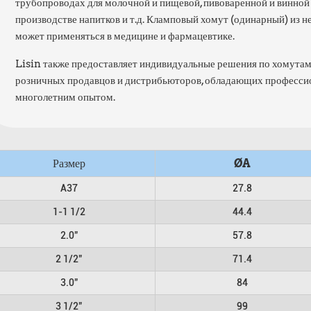
трубопроводах для молочной и пищевой, пивоваренной и винной
производстве напитков и т.д. Кламповый хомут (одинарный) из 
может применяться в медицине и фармацевтике.
Lisin также предоставляет индивидуальные решения по хомута
розничных продавцов и дистрибьюторов, обладающих професси
многолетним опытом.
Размер
ØA
A37
27.8
1-1 1/2
44.4
2.0"
57.8
2 1/2"
71.4
3.0"
84
3 1/2"
99