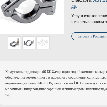
ASTM, 
Стандарты:
др.
Услуга изготовлени
с использованием ч
Запросить Расценки
Хомут кламп (одинарный) 13IU, еще один вид обжимного кольца се
обеспечения герметичного и надежного соединения санитарных
нержавеющей стали AISI 304, хомут кламп 13IU используются в
молочной и пищевой, пивоваренной и винной промышленности, а 
т.д.