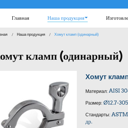
Главная
Наша продукция
Изготовле
вная
Наша продукция
Хомут кламп (одинарный)
омут кламп (одинарный)
Хомут клам
AISI 30
Материал:
Ø12.7-305
Размер:
ASTM, 
Стандарты:
др.