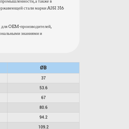
 промышленности, а также в
нержавеющей стали марки AISI 316
м для OEM-производителей,
ональными знаниями и
ØB
37
53.6
67
80.6
94.2
109.2