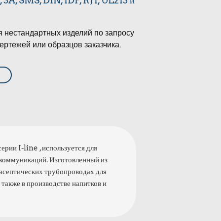
3A, SMS, DIN, IDF, RJT, UL213 и
я нестандартных изделий по запросу
ертежей или образцов заказчика.
рии I-line , используется для
 коммуникаций. Изготовленный из
 асептических трубопроводах для
также в производстве напитков и